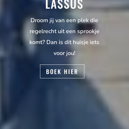
LASSUS
Droom jij van een plek die
regelrecht uit een sprookje
komt? Dan is dit huisje iets
voor jou!
BOEK HIER